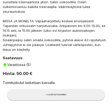
suosittele treenaamista yksin. Saliin ovikoodilla. Ovien
sulkemisvastuu kaikilla treenaajilla. Väärinkäytöstä tulee
seuraumuksia.
MISSÄ JA MONELTA: Vapaaharjoittelu koskee ensisijaisesti
Tapanilan sirkussalin harjoitussalia. Arkipäivisin klo 9.00-15.00, ke
14.15 asti, la 15.00 jälkeen (ulko-ovi kirjaston aukioloaikojen
mukaan).
Sisäänpääsy saliin omalla ovikoodilla, pyhinä alaovi A3 rajoitetusti.
Juhlapyhinä ei ole pääsyä. Lisätiedot tulevat sähköpostiin, kun
tilaus on käsitelty.
Saatavuus
:
Näyttämölle vaaditaan pääsääntöisesti yksityisvaraus:
Varastossa (5)
Hinta
:
50.00 €
Toimituskulut lasketaan kassalla
.
+ LISÄÄ OSTOSKORIIN