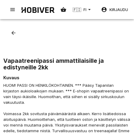
🇫🇮
FI
KIRJAUDU
Vapaatreenipassi ammattilaisille ja
edistyneille 2kk
Kuvaus
HUOM! PASSI ON HENKILÖKOHTAINEN. *** Pääsy Tapanilan
kirjaston aukioloaikojen mukaan. *** E-shopin vapaatreenipassi on
vain täysi-ikäisille. Huomoithan, että siihen ei sisälly sirkuskoulun
vakuutusta.
Voimassa 2kk sovitusta päivämäärästä alkaen. Kerro lisätiedoissa
aloituspäivä. Huomioittehan, että tuotteen oston ja käsittelyn välissä
voi mennä muutama päivä. Yksityisvaraukset menevät passilaisten
edelle, tiedotamme niistä. Turvallisuusvastuu on treenaajalla! Emme